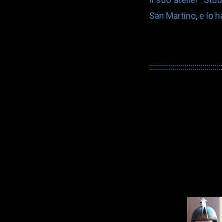
San Martino, e lo 
::::::::::::::::::::::::::::::::::::