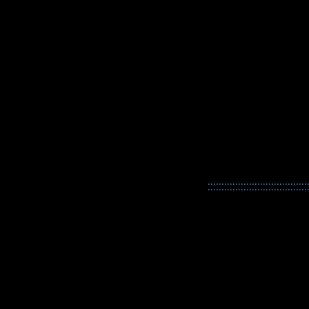
::::::::::::::::::::::::::::::::::::