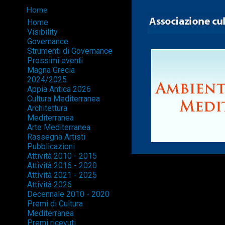
Home
Home
Visibility
Governance
Strumenti di Governance
Prossimi eventi
Magna Grecia
2024/2025
Appia Antica 2026
Cultura Mediterranea
Architettura
Mediterranea
Arte Mediterranea
Rassegna Artisti
Pubblicazioni
Attività 2010 - 2015
Attività 2016 - 2020
Attività 2021 - 2025
Attività 2026
Decennale 2010 - 2020
Premi di Cultura
Mediterranea
Premi ricevuti